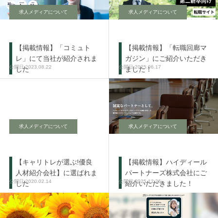
求人メディアについて
求人メディアについて
【掲載情報】「コミュト
【掲載情報】「転職回廊マ
レ」にて当社が紹介されま
ガジン」にご紹介いただき
2023.08.22
2025.06.17
した
ました！
求人メディアについて
求人メディアについて
【キャリトレが選ぶ!優良
【掲載情報】ハイディール
人材紹介会社】に選ばれま
パートナーズ株式会社にご
2020.02.14
2025.12.26
した
紹介いただきました！