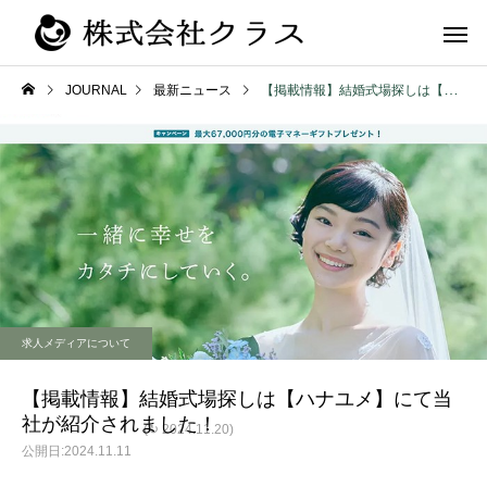
JOURNAL
最新ニュース
【掲載情報】結婚式場探しは【ハナユメ】にて当社が紹介されました！
第二新卒・メ
新卒
ラス
求人メディアについて
【掲載情報】結婚式場探しは【ハナユメ】にて当
社が紹介されました！
(↻ 2024.11.20)
2024.11.11