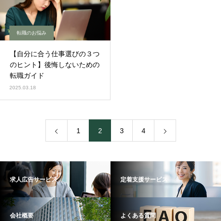
転職のお悩み
【自分に合う仕事選びの３つ
のヒント】後悔しないための
転職ガイド
2025.03.18
1
2
3
4
求人広告サービス
定着支援サービス
会社概要
よくある質問