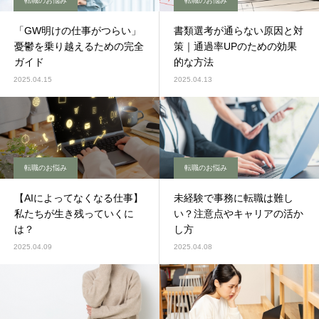
転職のお悩み
転職のお悩み
「GW明けの仕事がつらい」
書類選考が通らない原因と対
憂鬱を乗り越えるための完全
策｜通過率UPのための効果
ガイド
的な方法
2025.04.15
2025.04.13
転職のお悩み
転職のお悩み
【AIによってなくなる仕事】
未経験で事務に転職は難し
私たちが生き残っていくに
い？注意点やキャリアの活か
は？
し方
2025.04.09
2025.04.08