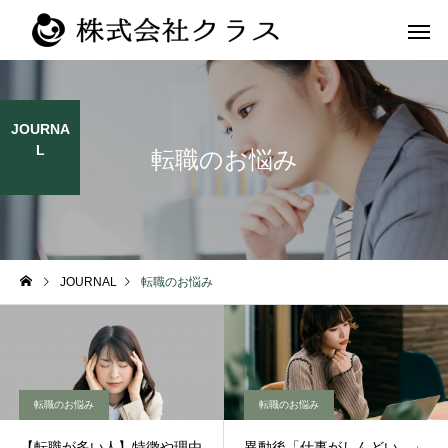
JOURNA
L
転職のお悩み
第二新卒・メ
新卒
ラス
JOURNAL
転職のお悩み
転職のお悩み
転職のお悩み
【転職が多い人】特徴や理由
異動後「仕事がしんどい…」