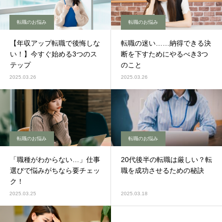
転職のお悩み
転職のお悩み
【年収アップ転職で後悔しな
転職の迷い……納得できる決
い！】今すぐ始める3つのス
断を下すためにやるべき3つ
テップ
のこと
2025.03.26
2025.03.26
転職のお悩み
転職のお悩み
「職種がわからない…」仕事
20代後半の転職は厳しい？転
選びで悩みがちなら要チェッ
職を成功させるための秘訣
ク！
2025.03.25
2025.03.18