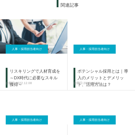
関連記事
人事・採用担当者向け
人事・採用担当者向け
リスキリングで人材育成を
ポテンシャル採用とは｜導
～DX時代に必要なスキル
入のメリットとデメリッ
2022.12.08
2020.09.08
獲得～
ト、活用方法は？
人事・採用担当者向け
人事・採用担当者向け