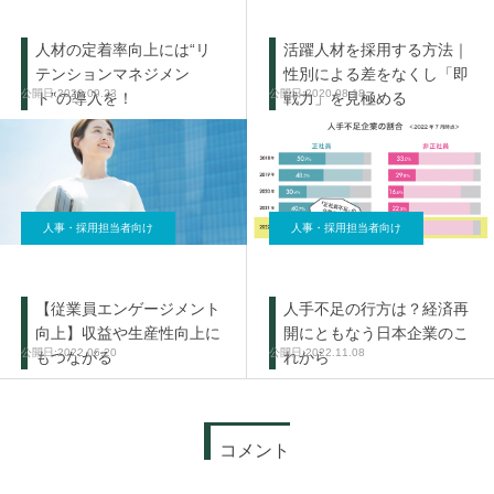
人材の定着率向上には“リ
活躍人材を採用する方法｜
テンションマネジメン
性別による差をなくし「即
2020.09.23
2020.08.18
ト”の導入を！
戦力」を見極める
人事・採用担当者向け
人事・採用担当者向け
【従業員エンゲージメント
人手不足の行方は？経済再
向上】収益や生産性向上に
開にともなう日本企業のこ
2022.06.20
2022.11.08
もつながる
れから
コメント