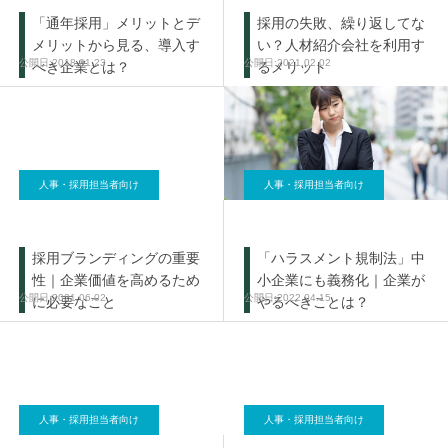
「通年採用」メリットとデ
採用の失敗、繰り返してな
メリットから見る、導入す
い？人材紹介会社を利用す
2018.01.23
2021.02.02
べき企業とは？
るメリット
人事・採用担当者向け
人事・採用担当者向け
採用ブランディングの重要
「ハラスメント規制法」中
性｜企業価値を高めるため
小企業にも義務化｜企業が
2021.06.02
2022.04.15
に必要なこと
やるべきことは？
人事・採用担当者向け
人事・採用担当者向け