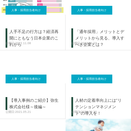
人事・採用担当者向け
人事・採用担当者向け
人手不足の行方は？経済再
「通年採用」メリットとデ
開にともなう日本企業のこ
メリットから見る、導入す
2022.11.08
2018.01.23
れから
べき企業とは？
人事・採用担当者向け
人事・採用担当者向け
【導入事例のご紹介】弥生
人材の定着率向上には“リ
株式会社様～後編～
テンションマネジメン
2021.05.21
2020.09.23
ト”の導入を！