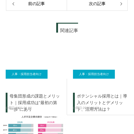
前の記事
次の記事
関連記事
人事・採用担当者向け
人事・採用担当者向け
母集団形成の課題とメリッ
ポテンシャル採用とは｜導
ト｜採用成功は“最初の第
入のメリットとデメリッ
2021.04.02
2020.09.08
一歩”にあり
ト、活用方法は？