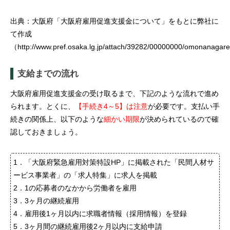
出典：大阪府「大阪府雇用促進支援金について」をもとに弊社に
て作成
（
http://www.pref.osaka.lg.jp/attach/39282/00000000/omonanagare
支給までの流れ
大阪府雇用促進支援金の受け取るまで、下記のような流れで進め
られます。とくに、
【手続き4～5】は注意
が必要です。支払い手
続きの関係上、以下のような
細かい期限
が決められているので確
認しておきましょう。
1．「大阪府緊急雇用対策特設HP」に掲載された「民間人材サ
ービス事業者」の「求人特集」に求人を掲載
2．1の応募者のなかから労働者を雇用
3．3ヶ月の継続雇用
4．雇用後1ヶ月以内に求職者情報（採用情報）を登録
5．3ヶ月間の継続雇用後2ヶ月以内に支給申請