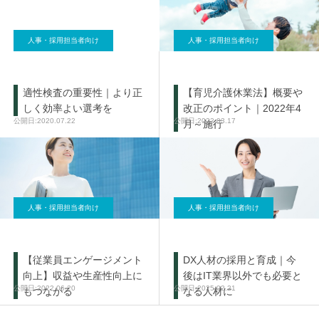
人事・採用担当者向け
人事・採用担当者向け
適性検査の重要性｜より正
【育児介護休業法】概要や
しく効率よい選考を
改正のポイント｜2022年4
2020.07.22
2022.03.17
月～施行
人事・採用担当者向け
人事・採用担当者向け
【従業員エンゲージメント
DX人材の採用と育成｜今
向上】収益や生産性向上に
後はIT業界以外でも必要と
2022.06.20
2025.02.21
もつながる
なる人材に