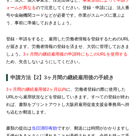
す。法人、個人事業主、任意団体など、
事業形態によって申請フ
ォームが異なる
ので注意してください。登録・申請には、法人番
号や金融機関コードなどが必要です。作業がスムーズに運ぶよ
う、事前に準備しておきましょう。
登録・申請をすると、雇用した労働者情報を登録するためのURL
が届きます。労働者情報の登録を済ませ、大切に管理しておきま
しょう。
3ヶ月間の継続雇用後の申請時にもこのURLを使用する
ため、失念しないようにしてください。
申請方法【2】
3ヶ月間の継続雇用後の手続き
3ヶ月間の継続雇用後2ヶ月以内
に、労働者登録の際に使用した
URLから雇用状況などを登録していきます。すべての登録が終わ
れば、書類をプリントアウトし大阪府雇用促進支援金事務局へ持
ち込むか郵送します。
書類の提出は
当日消印有効
ですが、郵送には時間がかかりますし
不備があるとさらに遅れることが予想されます。余裕を持って手