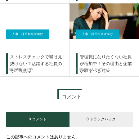
人事・採用担当者向け
人事・採用担当者向け
ストレスチェックで鬱は見
管理職になりたくない社員
抜けない？活躍する社員の
が増加中！その理由と企業
2018.01.05
2024.11.25
その裏側は…
が取るべき対策
コメント
0 コメント
0 トラックバック
この記事へのコメントはありません。