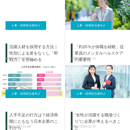
人事・採用担当者向け
人事・採用担当者向け
活躍人材を採用する方法｜
「約20％が休職を経験」従
性別による差をなくし「即
業員のメンタルヘルスケア
2020.08.18
2022.10.11
戦力」を見極める
の重要性
人事・採用担当者向け
人事・採用担当者向け
人手不足の行方は？経済再
“女性が活躍する職場づく
開にともなう日本企業のこ
り”に企業が考えるべきこ
2022.11.08
2024.11.27
れから
と