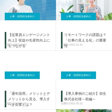
人事・採用担当者向け
人事・採用担当者向け
【従業員エンゲージメント
リモートワークの課題は？
向上】収益や生産性向上に
「仕事の見える化」の重要
2022.06.20
2022.01.31
もつながる
性
人事・採用担当者向け
人事・採用担当者向け
「通年採用」メリットとデ
【導入事例のご紹介】弥生
メリットから見る、導入す
株式会社様～前編～
2018.01.23
2021.05.21
べき企業とは？