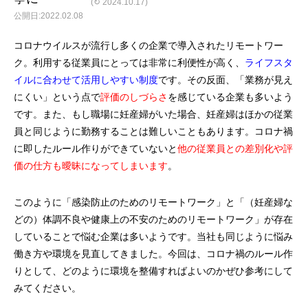
(↻ 2024.10.17)
2022.02.08
コロナウイルスが流行し多くの企業で導入されたリモートワー
ク。利用する従業員にとっては非常に利便性が高く、
ライフスタ
イルに合わせて活用しやすい制度
です。その反面、「業務が見え
にくい」という点で
評価のしづらさ
を感じている企業も多いよう
です。また、もし職場に妊産婦がいた場合、妊産婦はほかの従業
員と同じように勤務することは難しいこともあります。コロナ禍
に即したルール作りができていないと
他の従業員との差別化や評
価の仕方も曖昧になってしまいます
。
このように「感染防止のためのリモートワーク」と「（妊産婦な
どの）体調不良や健康上の不安のためのリモートワーク」が存在
していることで悩む企業は多いようです。当社も同じように悩み
働き方や環境を見直してきました。今回は、コロナ禍のルール作
りとして、どのように環境を整備すればよいのかぜひ参考にして
みてください。