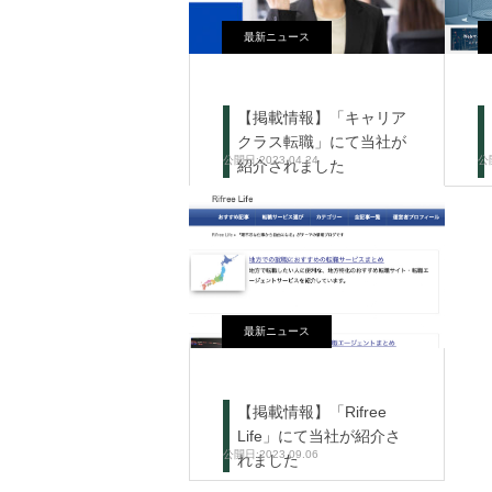
最新ニュース
【掲載情報】「キャリア
クラス転職」にて当社が
2023.04.24
紹介されました
最新ニュース
【掲載情報】「Rifree
Life」にて当社が紹介さ
2023.09.06
れました