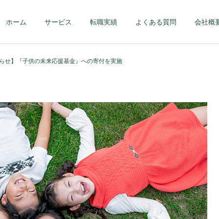
ホーム
サービス
転職実績
よくある質問
会社概
らせ】『子供の未来応援基金』への寄付を実施
第二新卒・メンバーク
ハイクラス – 課
ラス
部長クラス以上 