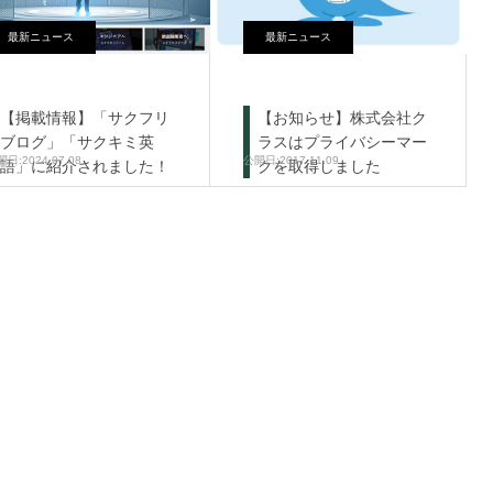
最新ニュース
最新ニュース
【掲載情報】「サクフリ
【お知らせ】株式会社ク
ブログ」「サクキミ英
ラスはプライバシーマー
2024.07.08
2017.11.09
語」に紹介されました！
クを取得しました