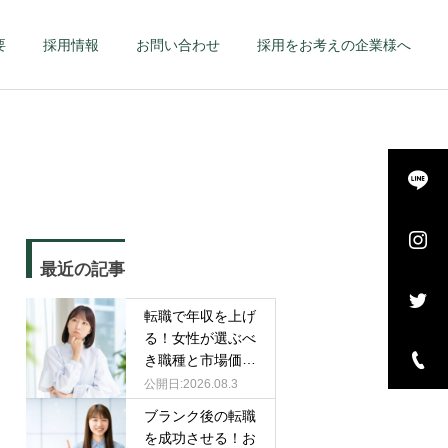
要
採用情報
お問い合わせ
採用をお考えの企業様へ
詳細を見る
長・
エグゼクティブ – 幹
最近の記事
–
部候補・管理職 –
転職で年収を上げ
る！女性が選ぶべ
き職種と市場価値
を高める戦略
2026.08.3
ブランク後の転職
を成功させる！お