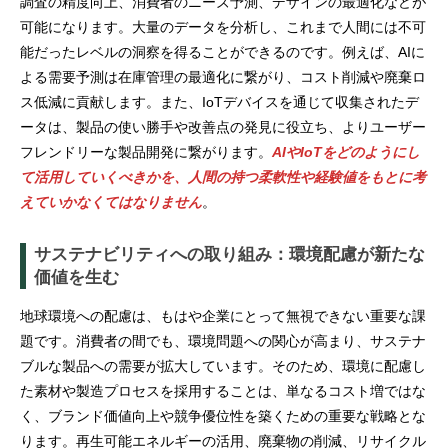
調査の精度向上、消費者のニーズ予測、デザインの最適化などが
可能になります。大量のデータを分析し、これまで人間には不可
能だったレベルの洞察を得ることができるのです。例えば、AIに
よる需要予測は在庫管理の最適化に繋がり、コスト削減や廃棄ロ
ス低減に貢献します。また、IoTデバイスを通じて収集されたデ
ータは、製品の使い勝手や改善点の発見に役立ち、よりユーザー
フレンドリーな製品開発に繋がります。
AIやIoTをどのようにし
て活用していくべきかを、人間の持つ柔軟性や経験値をもとに考
えていかなくてはなりません
。
サステナビリティへの取り組み：環境配慮が新たな
価値を生む
地球環境への配慮は、もはや企業にとって無視できない重要な課
題です。消費者の間でも、環境問題への関心が高まり、サステナ
ブルな製品への需要が拡大しています。そのため、環境に配慮し
た素材や製造プロセスを採用することは、単なるコスト増ではな
く、ブランド価値向上や競争優位性を築くための重要な戦略とな
ります。再生可能エネルギーの活用、廃棄物の削減、リサイクル