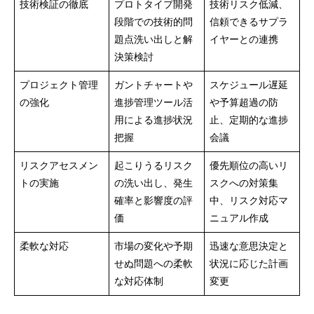
技術検証の徹底
プロトタイプ開発
技術リスク低減、
段階での技術的問
信頼できるサプラ
題点洗い出しと解
イヤーとの連携
決策検討
プロジェクト管理
ガントチャートや
スケジュール遅延
の強化
進捗管理ツール活
や予算超過の防
用による進捗状況
止、定期的な進捗
把握
会議
リスクアセスメン
起こりうるリスク
優先順位の高いリ
トの実施
の洗い出し、発生
スクへの対策集
確率と影響度の評
中、リスク対応マ
価
ニュアル作成
柔軟な対応
市場の変化や予期
迅速な意思決定と
せぬ問題への柔軟
状況に応じた計画
な対応体制
変更