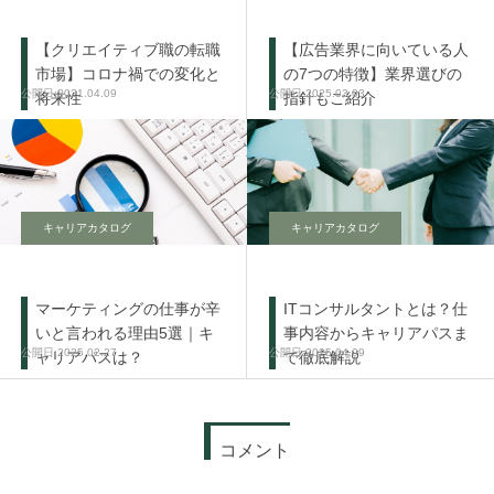
【クリエイティブ職の転職
【広告業界に向いている人
市場】コロナ禍での変化と
の7つの特徴】業界選びの
2021.04.09
2025.03.03
将来性
指針もご紹介
キャリアカタログ
キャリアカタログ
マーケティングの仕事が辛
ITコンサルタントとは？仕
いと言われる理由5選｜キ
事内容からキャリアパスま
2025.02.27
2025.04.09
ャリアパスは？
で徹底解説
コメント