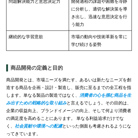
問題解決能力と意思決定力
開発過程の課題や困難を冷静
に分析し、適切な解決策を導
き出し、迅速な意思決定を行
う能力
継続的な学習意欲
市場の動向や技術革新を常に
学び続ける姿勢
商品開発の定義と目的
商品開発とは、市場ニーズを満たす、あるいは新たなニーズを創
造する商品を企画・設計・製造し、販売に至るまでの全工程を指
します。単なる製品の製造ではなく、
消費者の心を掴む商品を生
み出すための戦略的な取り組み
と言えるでしょう。その目的は、
企業の収益向上、ブランドイメージの向上、そして何より消費者
の満足度を高めることにあります。 単なる利益追求だけでな
く、
社会貢献や環境への配慮
といった側面も考慮されるようにな
ってきています。