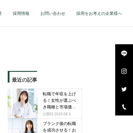
要
採用情報
お問い合わせ
採用をお考えの企業様へ
詳細を見る
長・
エグゼクティブ – 幹
最近の記事
–
部候補・管理職 –
転職で年収を上げ
る！女性が選ぶべ
き職種と市場価値
を高める戦略
2026.08.3
ブランク後の転職
を成功させる！お