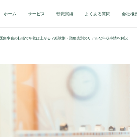
ホーム
サービス
転職実績
よくある質問
会社概
医療事務の転職で年収は上がる？経験別・勤務先別のリアルな年収事情を解説
第二新卒・メンバーク
ハイクラス – 課
ラス
部長クラス以上 